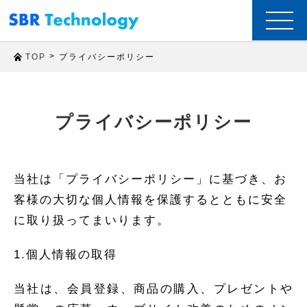
t
o
g
g
>
プライバシーポリシー
TOP
l
e
n
a
v
i
プライバシーポリシー
g
a
t
i
o
n
当社は「プライバシーポリシー」に基づき、お
客様の大切な個人情報を保護するとともに安全
に取り扱ってまいります。
1.個人情報の取得
当社は、会員登録、商品の購入、プレゼントや